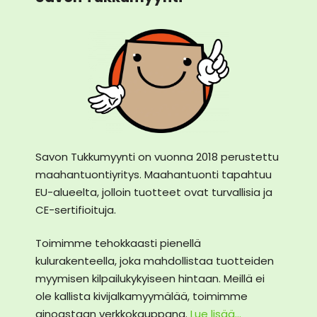
Savon Tukkumyynti on vuonna 2018 perustettu
maahantuontiyritys. Maahantuonti tapahtuu
EU-alueelta, jolloin tuotteet ovat turvallisia ja
CE-sertifioituja.
Toimimme tehokkaasti pienellä
kulurakenteella, joka mahdollistaa tuotteiden
myymisen kilpailukykyiseen hintaan. Meillä ei
ole kallista kivijalkamyymälää, toimimme
ainoastaan verkkokauppana.
Lue lisää...