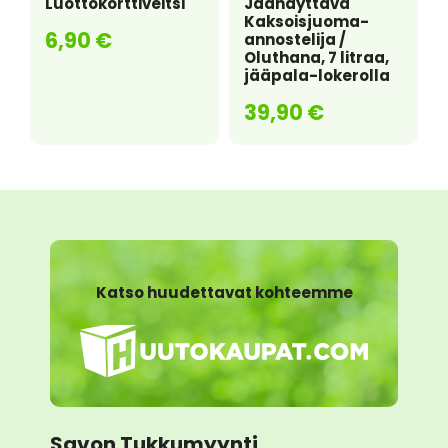
Luottokorttiveitsi
Jäähdyttävä
Kaksoisjuoma-
6,90
€
annostelija /
Oluthana, 7 litraa,
jääpala-lokerolla
39,90
€
Katso huudettavat kohteemme
Savon Tukkumyynti