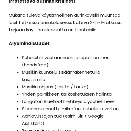
Irrotettava aurinkolasilinssi
Mukana tuleva käytännöllinen aurinkovisiiri muuntaa
lasit hetkessä aurinkolaseiksi. Kätevä 2-in-1-ratkaisu
tarjoaa käyttömukavuutta eri tilanteisiin.
Älyominaisuudet
Puheluihin vastaaminen ja lopettaminen
(handsfree)
Musiikin kuuntelu sisäänrakennetuilla
kaiuttimilla
Musiikin ohjaus (toisto / tauko)
Yhden painikkeen tai kosketuksen hallinta
Langaton Bluetooth-yhteys älypuhelimeen
Sisäänrakennettu mikrofoni puheluita varten
Ääniavustajan tuki (esim. Siri / Google
Assistant)
2-in-1 aurinkolasitoiminto