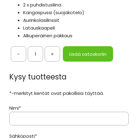
2 x puhdistusliina
Kangaspussi (suojakotelo)
Aurinkolasilinssit
Latauskaapeli
Alkuperäinen pakkaus
-
+
Lisää ostoskoriin
Älylasit
Bluetooth-
yhteydellä
Kysy tuotteesta
ja
kaiuttimilla
*-merkityt kentät ovat pakollisia täyttää.
määrä
Nimi*
Sähköposti*