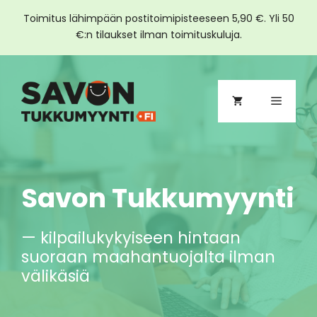
Toimitus lähimpään postitoimipisteeseen 5,90 €. Yli 50
€:n tilaukset ilman toimituskuluja.
Siirry
sisältöön
Valikko
Savon Tukkumyynti
— kilpailukykyiseen hintaan
suoraan maahantuojalta ilman
välikäsiä