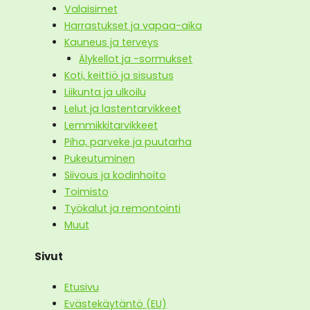
Valaisimet
Harrastukset ja vapaa-aika
Kauneus ja terveys
Älykellot ja -sormukset
Koti, keittiö ja sisustus
Liikunta ja ulkoilu
Lelut ja lastentarvikkeet
Lemmikkitarvikkeet
Piha, parveke ja puutarha
Pukeutuminen
Siivous ja kodinhoito
Toimisto
Työkalut ja remontointi
Muut
Sivut
Etusivu
Evästekäytäntö (EU)