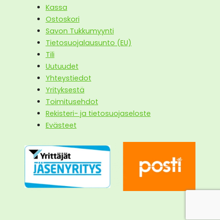
Kassa
Ostoskori
Savon Tukkumyynti
Tietosuojalausunto (EU)
Tili
Uutuudet
Yhteystiedot
Yrityksestä
Toimitusehdot
Rekisteri- ja tietosuojaseloste
Evästeet
39,90
€
Lisää ostoskoriin