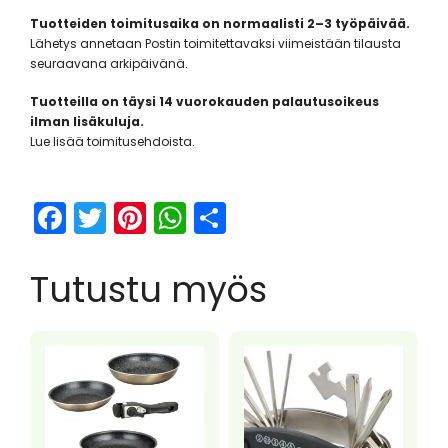
Tuotteiden toimitusaika on normaalisti 2–3 työpäivää.
Lähetys annetaan Postin toimitettavaksi viimeistään tilausta
seuraavana arkipäivänä.
Tuotteilla on täysi 14 vuorokauden palautusoikeus
ilman lisäkuluja.
Lue lisää toimitusehdoista.
F
T
Pi
W
S
a
w
nt
h
h
c
itt
er
a
ar
Tutustu myös
e
er
e
ts
e
b
st
A
o
p
o
p
k