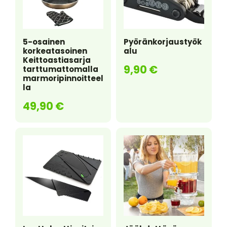
5-osainen
Pyöränkorjaustyök
korkeatasoinen
alu
Keittoastiasarja
9,90
€
tarttumattomalla
marmoripinnoitteel
la
49,90
€