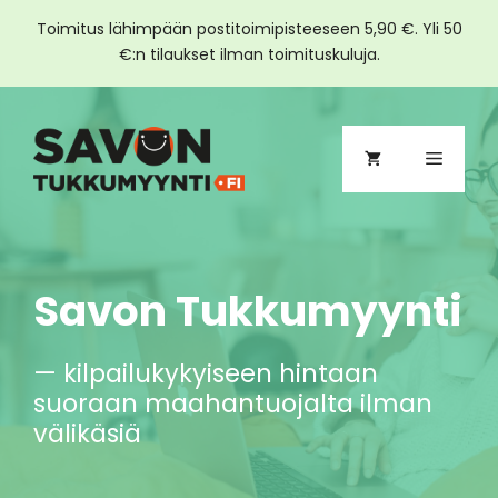
Toimitus lähimpään postitoimipisteeseen 5,90 €. Yli 50
€:n tilaukset ilman toimituskuluja.
Siirry
sisältöön
Valikko
Savon Tukkumyynti
— kilpailukykyiseen hintaan
suoraan maahantuojalta ilman
välikäsiä