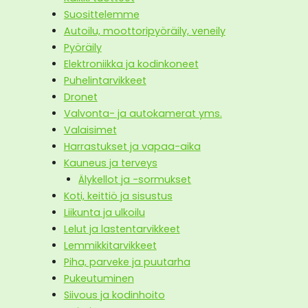
Suosittelemme
Autoilu, moottoripyöräily, veneily
Pyöräily
Elektroniikka ja kodinkoneet
Puhelintarvikkeet
Dronet
Valvonta- ja autokamerat yms.
Valaisimet
Harrastukset ja vapaa-aika
Kauneus ja terveys
Älykellot ja -sormukset
Koti, keittiö ja sisustus
Liikunta ja ulkoilu
Lelut ja lastentarvikkeet
Lemmikkitarvikkeet
Piha, parveke ja puutarha
Pukeutuminen
Siivous ja kodinhoito