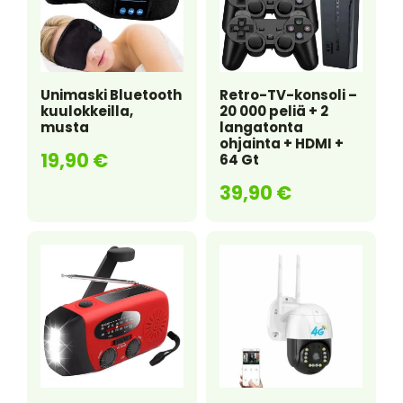
Unimaski Bluetooth
Retro-TV-konsoli –
kuulokkeilla,
20 000 peliä + 2
musta
langatonta
ohjainta + HDMI +
19,90
€
64 Gt
39,90
€