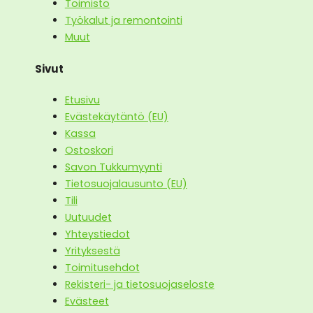
Toimisto
Työkalut ja remontointi
Muut
Sivut
Etusivu
Evästekäytäntö (EU)
Kassa
Ostoskori
Savon Tukkumyynti
Tietosuojalausunto (EU)
Tili
Uutuudet
Yhteystiedot
Yrityksestä
Toimitusehdot
Rekisteri- ja tietosuojaseloste
Evästeet