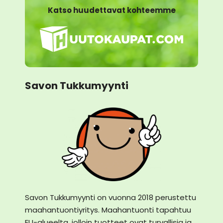
Katso huudettavat kohteemme
Savon Tukkumyynti
Savon Tukkumyynti on vuonna 2018 perustettu
maahantuontiyritys. Maahantuonti tapahtuu
EU-alueelta, jolloin tuotteet ovat turvallisia ja