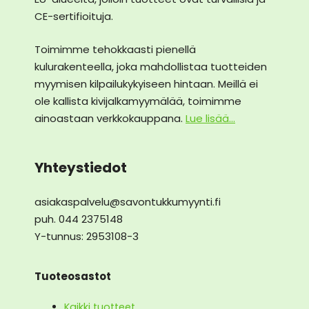
CE-sertifioituja.
Toimimme tehokkaasti pienellä
kulurakenteella, joka mahdollistaa tuotteiden
myymisen kilpailukykyiseen hintaan. Meillä ei
ole kallista kivijalkamyymälää, toimimme
ainoastaan verkkokauppana.
Lue lisää...
Yhteystiedot
asiakaspalvelu@savontukkumyynti.fi
puh. 044 2375148
Y-tunnus: 2953108-3
Tuoteosastot
Kaikki tuotteet