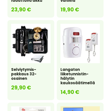
ladattava akku
valoilla
23,90
€
19,90
€
Selviytymis-
Langaton
pakkaus 32-
liiketunnistin-
osainen
hälytin
kaukosäätimellä
29,90
€
14,90
€