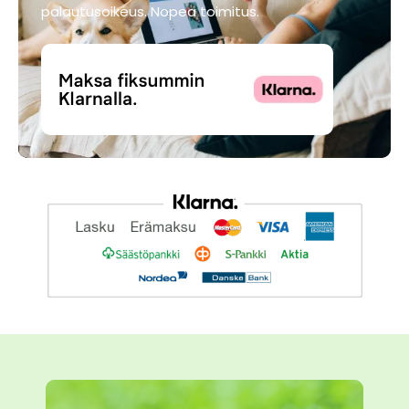
palautusoikeus. Nopea toimitus.