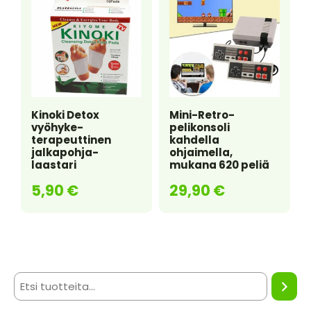
Kinoki Detox
Mini-Retro-
vyöhyke-
pelikonsoli
terapeuttinen
kahdella
jalkapohja-
ohjaimella,
laastari
mukana 620 peliä
5,90
€
29,90
€