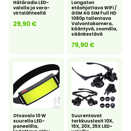
Hätäradio LED-
Langaton
valolla ja vara-
etäohjattava WiFi /
virtalähteellä
GSM 4G SIM Full HD
1080p tallentava
29,90
€
Valvontakamera,
kääntyvä, zoomilla,
säänkestävä
79,90
€
Otsavalo 10 W
Suurentavat
suurella LED-
tarkkuuslasit 10X,
paneelilla,
15X, 20X, 25X LED-