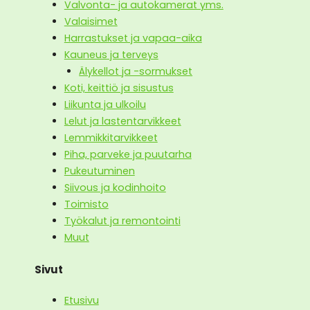
Valvonta- ja autokamerat yms.
Valaisimet
Harrastukset ja vapaa-aika
Kauneus ja terveys
Älykellot ja -sormukset
Koti, keittiö ja sisustus
Liikunta ja ulkoilu
Lelut ja lastentarvikkeet
Lemmikkitarvikkeet
Piha, parveke ja puutarha
Pukeutuminen
Siivous ja kodinhoito
Toimisto
Työkalut ja remontointi
Muut
Sivut
Etusivu