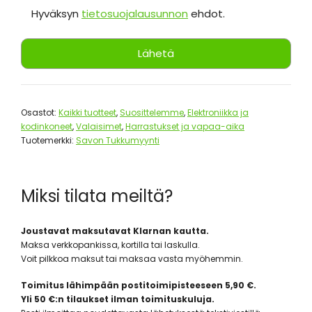
Hyväksyn
tietosuojalausunnon
ehdot.
Osastot:
Kaikki tuotteet
,
Suosittelemme
,
Elektroniikka ja
kodinkoneet
,
Valaisimet
,
Harrastukset ja vapaa-aika
Tuotemerkki:
Savon Tukkumyynti
Miksi tilata meiltä?
Joustavat maksutavat Klarnan kautta.
Maksa verkkopankissa, kortilla tai laskulla.
Voit pilkkoa maksut tai maksaa vasta myöhemmin.
Toimitus lähimpään postitoimipisteeseen 5,90 €.
Yli 50 €:n tilaukset ilman toimituskuluja.