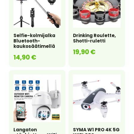
k
Selfie-kolmijalka
Drinking Roulette,
Bluetooth-
Shotti-ruletti
kaukosäätimellä
19,90
€
14,90
€
Langaton
SYMA W1 PRO 4K 5G