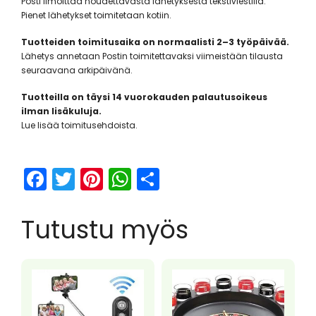
Posti ilmoittaa noudettavasta lähetyksestä tekstiviestillä.
Pienet lähetykset toimitetaan kotiin.
Tuotteiden toimitusaika on normaalisti 2–3 työpäivää.
Lähetys annetaan Postin toimitettavaksi viimeistään tilausta
seuraavana arkipäivänä.
Tuotteilla on täysi 14 vuorokauden palautusoikeus
ilman lisäkuluja.
Lue lisää toimitusehdoista.
F
T
Pi
W
S
a
w
nt
h
h
c
itt
er
a
ar
Tutustu myös
e
er
e
ts
e
b
st
A
o
p
o
p