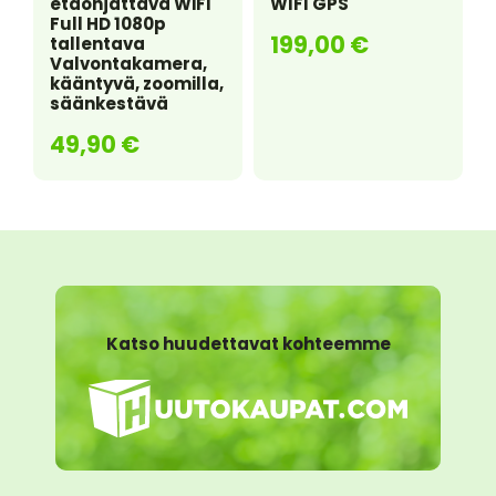
etäohjattava WiFi
WIFI GPS
Full HD 1080p
199,00
€
tallentava
Valvontakamera,
kääntyvä, zoomilla,
säänkestävä
49,90
€
Katso huudettavat kohteemme