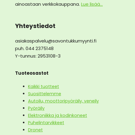
ainoastaan verkkokauppana.
Lue lisää...
Yhteystiedot
asiakaspalvelu@savontukkumyynti.fi
puh. 044 2375148
Y-tunnus: 2953108-3
Tuoteosastot
Kaikki tuotteet
Suosittelemme
Autoilu, moottoripyöräily, veneily
Pyöräily
Elektroniikka ja kodinkoneet
Puhelintarvikkeet
Dronet