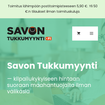
Toimitus lähimpään postitoimipisteeseen 5,90 €. Yli 50
€:n tilaukset ilman toimituskuluja.
Siirry
sisältöön
Valikko
Savon Tukkumyynti
— kilpailukykyiseen hintaan
suoraan maahantuojalta ilman
välikäsiä