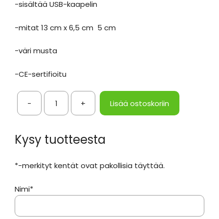
-sisältää USB-kaapelin
-mitat 13 cm x 6,5 cm 5 cm
-väri musta
-CE-sertifioitu
-
+
Lisää ostoskoriin
Hätäradio
LED-
valolla
Kysy tuotteesta
ja
vara-
*-merkityt kentät ovat pakollisia täyttää.
virtalähteellä
määrä
Nimi*