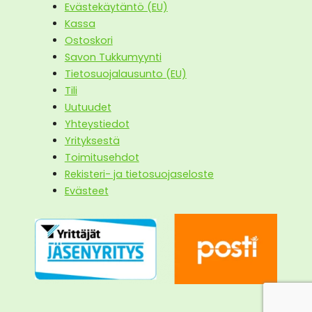
Evästekäytäntö (EU)
Kassa
Ostoskori
Savon Tukkumyynti
Tietosuojalausunto (EU)
Tili
Uutuudet
Yhteystiedot
Yrityksestä
Toimitusehdot
Rekisteri- ja tietosuojaseloste
Evästeet
29,90
€
Lisää ostoskoriin