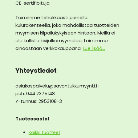
CE-sertifioituja.
Toimimme tehokkaasti pienellä
kulurakenteella, joka mahdollistaa tuotteiden
myymisen kilpailukykyiseen hintaan. Meillä ei
ole kallista kivijalkamyymälää, toimimme
ainoastaan verkkokauppana.
Lue lisää...
Yhteystiedot
asiakaspalvelu@savontukkumyynti.fi
puh. 044 2375148
Y-tunnus: 2953108-3
Tuoteosastot
Kaikki tuotteet