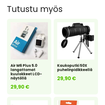
c
itt
er
a
ar
Tutustu myös
e
er
e
ts
e
b
st
A
o
p
o
p
k
Air M6 Plus 5.0
Kaukoputki 50X
langattomat
puhelinpidikkeellä
kuulokkeet LCD-
29,90
€
näytöllä
29,90
€