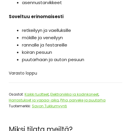
asennustarvikkeet
Soveltuu erinomaisesti
retkeilyyn ja vaelluksille
mökille ja veneilyyn
rannalle ja festareille
koiran pesuun
puutarhaan ja auton pesuun
Varasto loppu
Osastot:
Kaikki tuotteet
,
Elektroniikka ja kodinkoneet
,
Harrastukset ja vapaa-aika
,
Piha, parveke ja puutarha
Tuotemerkki:
Savon Tukkumyynti
Miksi tilata meiltä?