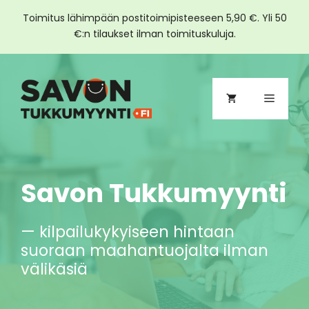
Toimitus lähimpään postitoimipisteeseen 5,90 €. Yli 50
€:n tilaukset ilman toimituskuluja.
Siirry
sisältöön
Valikko
Savon Tukkumyynti
— kilpailukykyiseen hintaan
suoraan maahantuojalta ilman
välikäsiä