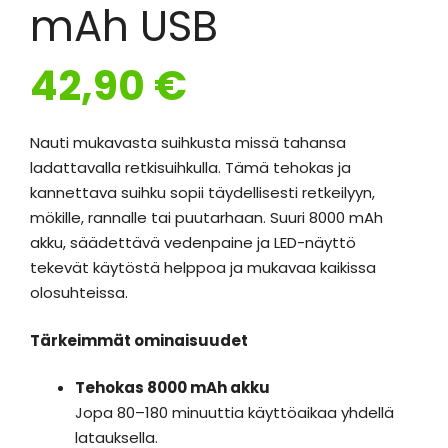
mAh USB
42,90
€
Nauti mukavasta suihkusta missä tahansa
ladattavalla retkisuihkulla. Tämä tehokas ja
kannettava suihku sopii täydellisesti retkeilyyn,
mökille, rannalle tai puutarhaan. Suuri 8000 mAh
akku, säädettävä vedenpaine ja LED-näyttö
tekevät käytöstä helppoa ja mukavaa kaikissa
olosuhteissa.
Tärkeimmät ominaisuudet
Tehokas 8000 mAh akku
Jopa 80–180 minuuttia käyttöaikaa yhdellä
latauksella.