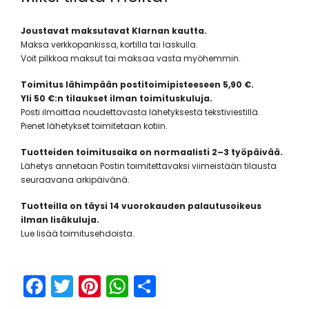
Joustavat maksutavat Klarnan kautta.
Maksa verkkopankissa, kortilla tai laskulla.
Voit pilkkoa maksut tai maksaa vasta myöhemmin.
Toimitus lähimpään postitoimipisteeseen 5,90 €.
Yli 50 €:n tilaukset ilman toimituskuluja.
Posti ilmoittaa noudettavasta lähetyksestä tekstiviestillä.
Pienet lähetykset toimitetaan kotiin.
Tuotteiden toimitusaika on normaalisti 2–3 työpäivää.
Lähetys annetaan Postin toimitettavaksi viimeistään tilausta
seuraavana arkipäivänä.
Tuotteilla on täysi 14 vuorokauden palautusoikeus
ilman lisäkuluja.
Lue lisää toimitusehdoista.
F
T
Pi
W
S
a
w
nt
h
h