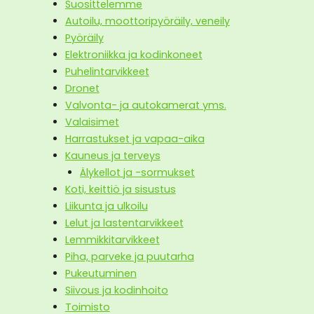
Suosittelemme
Autoilu, moottoripyöräily, veneily
Pyöräily
Elektroniikka ja kodinkoneet
Puhelintarvikkeet
Dronet
Valvonta- ja autokamerat yms.
Valaisimet
Harrastukset ja vapaa-aika
Kauneus ja terveys
Älykellot ja -sormukset
Koti, keittiö ja sisustus
Liikunta ja ulkoilu
Lelut ja lastentarvikkeet
Lemmikkitarvikkeet
Piha, parveke ja puutarha
Pukeutuminen
Siivous ja kodinhoito
Toimisto