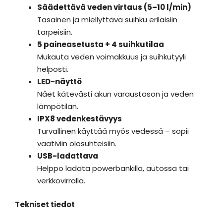
Säädettävä veden virtaus (5–10 l/min)
Tasainen ja miellyttävä suihku erilaisiin
tarpeisiin.
5 paineasetusta + 4 suihkutilaa
Mukauta veden voimakkuus ja suihkutyyli
helposti.
LED-näyttö
Näet kätevästi akun varaustason ja veden
lämpötilan.
IPX8 vedenkestävyys
Turvallinen käyttää myös vedessä – sopii
vaativiin olosuhteisiin.
USB-ladattava
Helppo ladata powerbankilla, autossa tai
verkkovirralla.
Tekniset tiedot