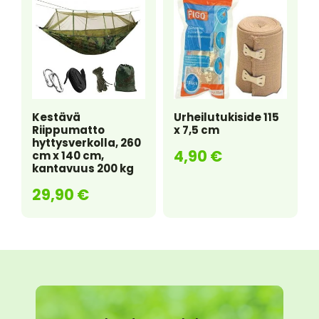
Kestävä
Urheilutukiside 115
Riippumatto
x 7,5 cm
hyttysverkolla, 260
4,90
€
cm x 140 cm,
kantavuus 200 kg
29,90
€