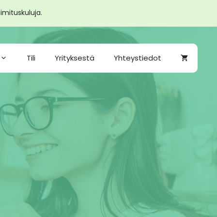
taskulamput
imituskuluja.
2
kpl
määrä
Tili
Yrityksestä
Yhteystiedot