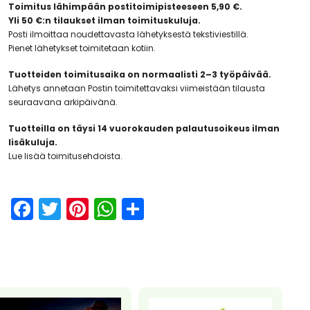
Toimitus lähimpään postitoimipisteeseen 5,90 €.
Yli 50 €:n tilaukset ilman toimituskuluja.
Posti ilmoittaa noudettavasta lähetyksestä tekstiviestillä.
Pienet lähetykset toimitetaan kotiin.
Tuotteiden toimitusaika on normaalisti 2–3 työpäivää.
Lähetys annetaan Postin toimitettavaksi viimeistään tilausta
seuraavana arkipäivänä.
Tuotteilla on täysi 14 vuorokauden palautusoikeus ilman
lisäkuluja.
Lue lisää toimitusehdoista.
F
T
Pi
W
S
a
w
nt
h
h
c
itt
er
a
ar
e
er
e
ts
e
b
st
A