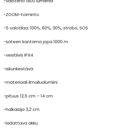
-valoteho 1800 lumenia
-ZOOM-toiminto
-5 valotilaa: 100%, 60%, 30%, strobo, SOS
-säteen kantama jopa 1000 m
-vesitiivis IPX4
-iskunkestävä
-materiaali ilmailualumiini
-pituus 12,5 cm – 14 cm
-halkaisija 3,2 cm
-ladattava akku