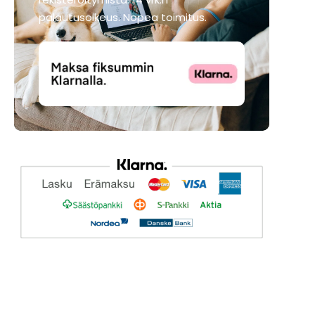
palautusoikeus. Nopea toimitus.