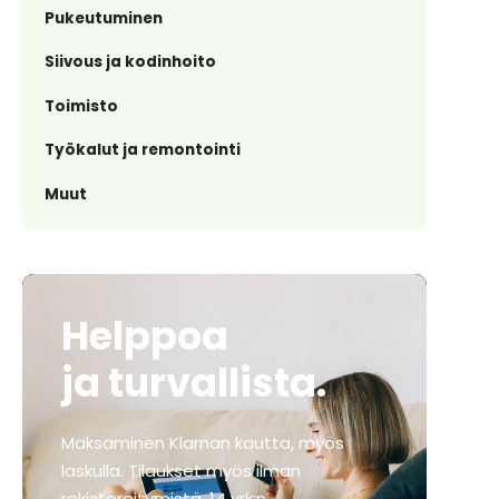
Pukeutuminen
Siivous ja kodinhoito
Toimisto
Työkalut ja remontointi
Muut
Helppoa
ja turvallista.
Maksaminen Klarnan kautta, myös
laskulla. Tilaukset myös ilman
rekisteröitymistä. 14 vrk:n