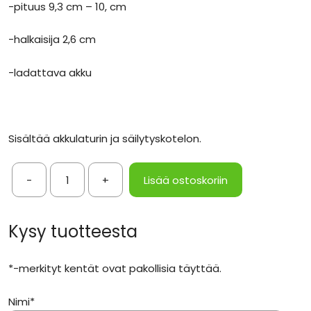
-pituus 9,3 cm – 10, cm
-halkaisija 2,6 cm
-ladattava akku
Sisältää akkulaturin ja säilytyskotelon.
-
+
Lisää ostoskoriin
Ladattavat
LED-
taskulamput
Kysy tuotteesta
2
kpl
*-merkityt kentät ovat pakollisia täyttää.
määrä
Nimi*