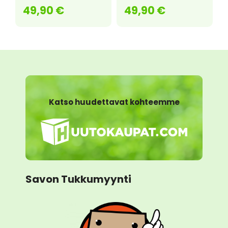
49,90
€
49,90
€
Katso huudettavat kohteemme
Savon Tukkumyynti