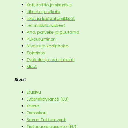
Koti, keittiö ja sisustus
Liikunta ja ulkoilu
Lelut ja lastentarvikkeet
Lemmikkitarvikkeet
Piha, parveke ja puutarha
Pukeutuminen
Siivous ja kodinhoito
Toimisto
Työkalut ja remontointi
Muut
Sivut
Etusivu
Evästekäytäntö (EU)
Kassa
Ostoskori
Savon Tukkumyynti
Tietosuojalausunto (EU)