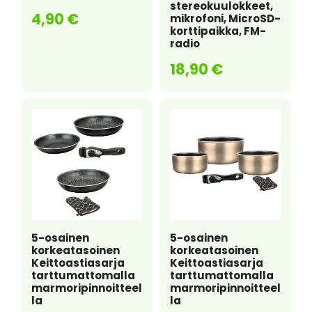
stereokuulokkeet,
4,90
€
mikrofoni, MicroSD-
korttipaikka, FM-
radio
18,90
€
5-osainen
5-osainen
korkeatasoinen
korkeatasoinen
Keittoastiasarja
Keittoastiasarja
tarttumattomalla
tarttumattomalla
marmoripinnoitteel
marmoripinnoitteel
la
la