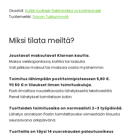
Osastot:
Kaikki tuotteet
,
Elektroniikka ja kodinkoneet
Tuotemerkki:
Savon Tukkumyynti
Miksi tilata meiltä?
Joustavat maksutavat Klarnan kautta.
Maksa verkkopankissa, kortilla tai laskulla.
Voit pilkkoa maksut tai maksaa vasta myöhemmin.
Toimitus lähimpään postitoimipisteeseen 5,90 €.
Yli 50 €:n tilaukset ilman toimituskuluja.
Posti ilmoittaa noudettavasta lähetyksestä tekstiviestillä.
Pienet lähetykset toimitetaan kotiin.
Tuotteiden toimitusaika on normaalisti 2–3 työpäivää.
Lähetys annetaan Postin toimitettavaksi viimeistään tilausta
seuraavana arkipäivänä.
Tuotteilla on täysi 14 vuorokauden palautusoikeus