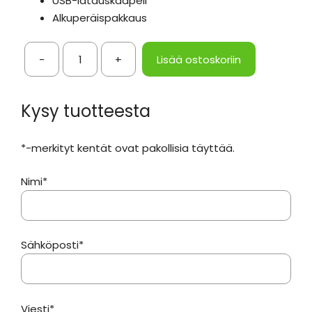
USB-latauskaapeli
Alkuperäispakkaus
-
+
Lisää ostoskoriin
Langaton
peliohjain
puhelimelle,
Kysy tuotteesta
Android
&
*-merkityt kentät ovat pakollisia täyttää.
iOS
–
Nimi*
Bluetooth
&
USB
määrä
Sähköposti*
Viesti*