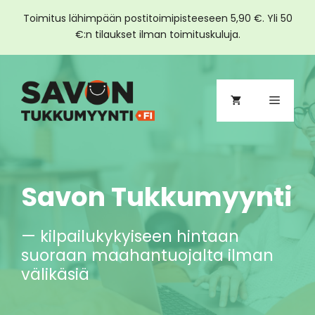
Toimitus lähimpään postitoimipisteeseen 5,90 €. Yli 50
€:n tilaukset ilman toimituskuluja.
Siirry
sisältöön
Valikko
Savon Tukkumyynti
— kilpailukykyiseen hintaan
suoraan maahantuojalta ilman
välikäsiä