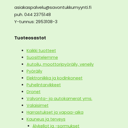
asiakaspalvelu@savontukkumyynti.fi
puh. 044 2375148
Y-tunnus: 2953108-3
Tuoteosastot
Kaikki tuotteet
Suosittelemme
Autoilu, moottoripyöräily, veneily
Pyöräily
Elektroniikka ja kodinkoneet
Puhelintarvikkeet
Dronet
Valvonta- ja autokamerat yms.
Valaisimet
Harrastukset ja vapaa-aika
Kauneus ja terveys
Älykellot ja -sormukset