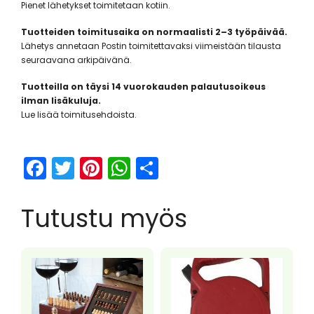
Pienet lähetykset toimitetaan kotiin.
Tuotteiden toimitusaika on normaalisti 2–3 työpäivää.
Lähetys annetaan Postin toimitettavaksi viimeistään tilausta
seuraavana arkipäivänä.
Tuotteilla on täysi 14 vuorokauden palautusoikeus
ilman lisäkuluja.
Lue lisää toimitusehdoista.
F
T
Pi
W
S
a
w
nt
h
h
c
itt
er
a
ar
Tutustu myös
e
er
e
ts
e
b
st
A
o
p
o
p