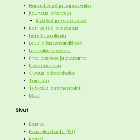
Harrastukset ja vapaa-aika
Kauneus ja terveys
Älykellot ja -sormukset
Koti, keittiö ja sisustus
Liikunta ja ulkoilu
Lelut ja lastentarvikkeet
Lemmikkitarvikkeet
Piha, parveke ja puutarha
Pukeutuminen
Siivous ja kodinhoito
Toimisto
Työkalut ja remontointi
Muut
Sivut
Etusivu
Evästekäytäntö (EU)
Kassa