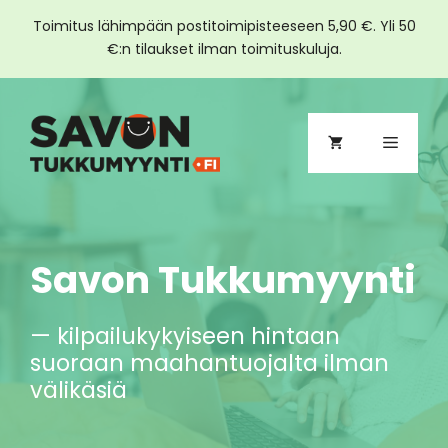
Toimitus lähimpään postitoimipisteeseen 5,90 €. Yli 50
€:n tilaukset ilman toimituskuluja.
Siirry
sisältöön
Valikko
Savon Tukkumyynti
— kilpailukykyiseen hintaan
suoraan maahantuojalta ilman
välikäsiä