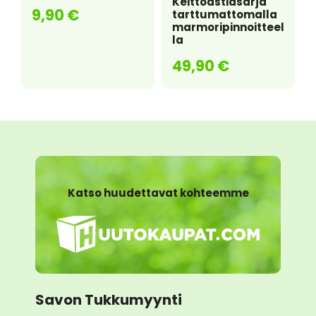
Keittoastiasarja
9,90
€
tarttumattomalla
marmoripinnoitteel
la
49,90
€
Katso huudettavat kohteemme
Savon Tukkumyynti