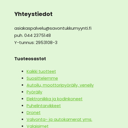
Yhteystiedot
asiakaspalvelu@savontukkumyynti.fi
puh. 044 2375148
Y-tunnus: 2953108-3
Tuoteosastot
Kaikki tuotteet
Suosittelemme
Autoilu, moottoripyöräily, veneily
Pyöräily
Elektroniikka ja kodinkoneet
Puhelintarvikkeet
Dronet
Valvonta- ja autokamerat yms.
Valaisimet