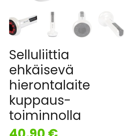
Selluliittia
ehkäisevä
hierontalaite
kuppaus-
toiminnolla
40,90
€