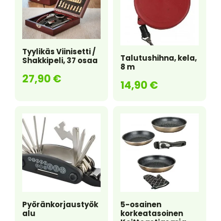
k
Tyylikäs Viinisetti /
Talutushihna, kela,
Shakkipeli, 37 osaa
8 m
27,90
€
14,90
€
Pyöränkorjaustyök
5-osainen
alu
korkeatasoinen