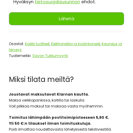
Hyväksyn
tietosuojalausunnon
ehdot.
Osastot:
Kaikki tuotteet
,
Elektroniikka ja kodinkoneet
,
Kauneus ja
terveys
Tuotemerkki:
Savon Tukkumyynti
Miksi tilata meiltä?
Joustavat maksutavat Klarnan kautta.
Maksa verkkopankissa, kortilla tai laskulla.
Voit pilkkoa maksut tai maksaa vasta myöhemmin.
Toimitus lähimpään postitoimipisteeseen 5,90 €.
Yli 50 €:n tilaukset ilman toimituskuluja.
Posti ilmoittaa noudettavasta lähetyksestä tekstiviestillä.