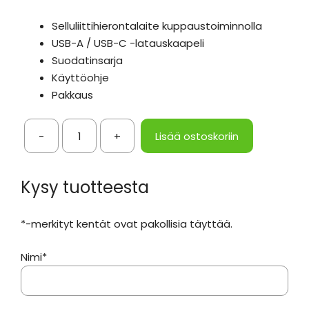
Selluliittihierontalaite kuppaustoiminnolla
USB-A / USB-C -latauskaapeli
Suodatinsarja
Käyttöohje
Pakkaus
-
+
Lisää ostoskoriin
Selluliittia
ehkäisevä
hierontalaite
Kysy tuotteesta
kuppaus-
toiminnolla
*-merkityt kentät ovat pakollisia täyttää.
määrä
Nimi*