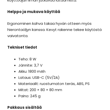
käyttöajan ilman jatkuvaa lataamista.
Helppo ja mukava käyttää
Ergonominen kahva takaa hyvän otteen myös
hierontaöljyn kanssa. Kevyt rakenne tekee käytöstä
vaivatonta.
Tekniset tiedot
Teho: 8 W
Jännite: 3,7 V
Akku: 1800 mAh
Lataus: USB-C (5V/2A)
Materiaalit: ruostumaton teräs, ABS, PS
Mitat: 200 × 80 × 80 mm
Paino: 245 g
Pakkaus sisältää