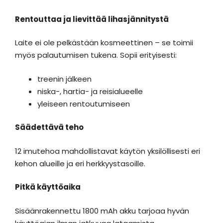
Rentouttaa ja lievittää lihasjännitystä
Laite ei ole pelkästään kosmeettinen – se toimii
myös palautumisen tukena. Sopii erityisesti:
treenin jälkeen
niska-, hartia- ja reisialueelle
yleiseen rentoutumiseen
Säädettävä teho
12 imutehoa mahdollistavat käytön yksilöllisesti eri
kehon alueille ja eri herkkyystasoille.
Pitkä käyttöaika
Sisäänrakennettu 1800 mAh akku tarjoaa hyvän