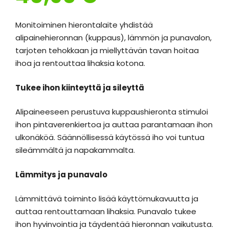
Monitoiminen hierontalaite yhdistää
alipainehieronnan (kuppaus), lämmön ja punavalon,
tarjoten tehokkaan ja miellyttävän tavan hoitaa
ihoa ja rentouttaa lihaksia kotona.
Tukee ihon kiinteyttä ja sileyttä
Alipaineeseen perustuva kuppaushieronta stimuloi
ihon pintaverenkiertoa ja auttaa parantamaan ihon
ulkonäköä. Säännöllisessä käytössä iho voi tuntua
sileämmältä ja napakammalta.
Lämmitys ja punavalo
Lämmittävä toiminto lisää käyttömukavuutta ja
auttaa rentouttamaan lihaksia. Punavalo tukee
ihon hyvinvointia ja täydentää hieronnan vaikutusta.