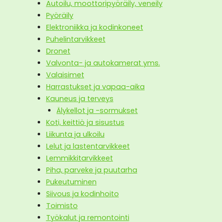
Autoilu, moottoripyöräily, veneily
Pyöräily
Elektroniikka ja kodinkoneet
Puhelintarvikkeet
Dronet
Valvonta- ja autokamerat yms.
Valaisimet
Harrastukset ja vapaa-aika
Kauneus ja terveys
Älykellot ja -sormukset
Koti, keittiö ja sisustus
Liikunta ja ulkoilu
Lelut ja lastentarvikkeet
Lemmikkitarvikkeet
Piha, parveke ja puutarha
Pukeutuminen
Siivous ja kodinhoito
Toimisto
Työkalut ja remontointi