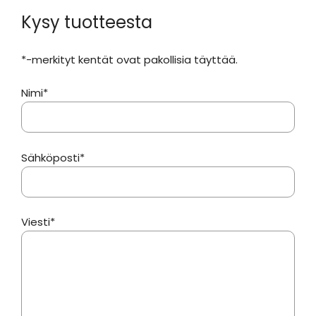
000
Kysy tuotteesta
mAh,
2
*-merkityt kentät ovat pakollisia täyttää.
USB-
porttia,
Nimi*
LED-
taskulamppu
määrä
Sähköposti*
Viesti*