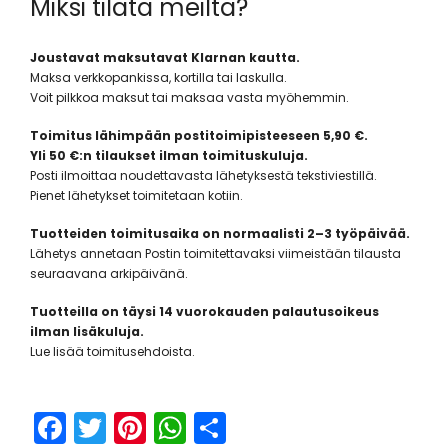
Miksi tilata meiltä?
Joustavat maksutavat Klarnan kautta.
Maksa verkkopankissa, kortilla tai laskulla.
Voit pilkkoa maksut tai maksaa vasta myöhemmin.
Toimitus lähimpään postitoimipisteeseen 5,90 €.
Yli 50 €:n tilaukset ilman toimituskuluja.
Posti ilmoittaa noudettavasta lähetyksestä tekstiviestillä.
Pienet lähetykset toimitetaan kotiin.
Tuotteiden toimitusaika on normaalisti 2–3 työpäivää.
Lähetys annetaan Postin toimitettavaksi viimeistään tilausta
seuraavana arkipäivänä.
Tuotteilla on täysi 14 vuorokauden palautusoikeus
ilman lisäkuluja.
Lue lisää toimitusehdoista.
F
T
Pi
W
S