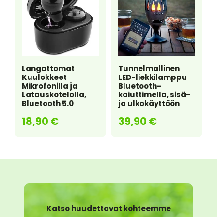
Langattomat
Tunnelmallinen
Kuulokkeet
LED-liekkilamppu
Mikrofonilla ja
Bluetooth-
Latauskotelolla,
kaiuttimella, sisä-
Bluetooth 5.0
ja ulkokäyttöön
18,90
€
39,90
€
Katso huudettavat kohteemme