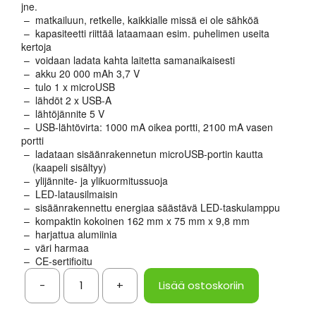
jne.
– matkailuun, retkelle, kaikkialle missä ei ole sähköä
– kapasiteetti riittää lataamaan esim. puhelimen useita
kertoja
– voidaan ladata kahta laitetta samanaikaisesti
– akku 20 000 mAh 3,7 V
– tulo 1 x microUSB
– lähdöt 2 x USB-A
– lähtöjännite 5 V
– USB-lähtövirta: 1000 mA oikea portti, 2100 mA vasen
portti
– ladataan sisäänrakennetun microUSB-portin kautta
(kaapeli sisältyy)
– ylijännite- ja ylikuormitussuoja
– LED-latausilmaisin
– sisäänrakennettu energiaa säästävä LED-taskulamppu
– kompaktin kokoinen 162 mm x 75 mm x 9,8 mm
– harjattua alumiinia
– väri harmaa
– CE-sertifioitu
-
+
Lisää ostoskoriin
Virtapankki
20