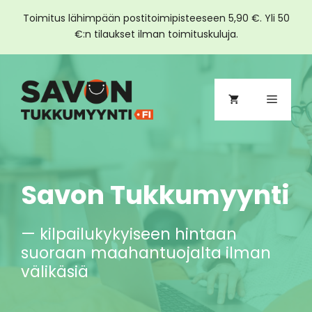
Toimitus lähimpään postitoimipisteeseen 5,90 €. Yli 50
€:n tilaukset ilman toimituskuluja.
Siirry
sisältöön
Valikko
Savon Tukkumyynti
— kilpailukykyiseen hintaan
suoraan maahantuojalta ilman
välikäsiä