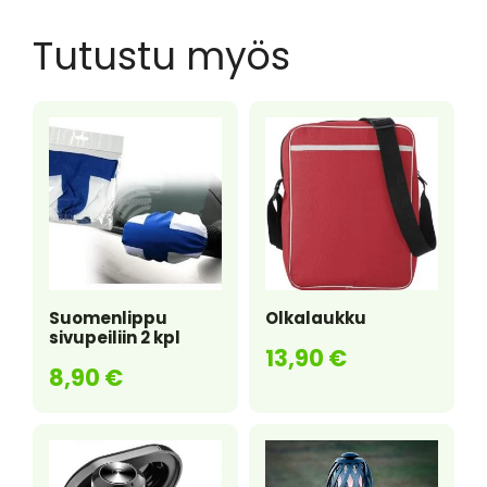
a
w
nt
h
h
c
itt
er
a
ar
Tutustu myös
e
er
e
ts
e
b
st
A
o
p
o
p
k
Suomenlippu
Olkalaukku
sivupeiliin 2 kpl
13,90
€
8,90
€