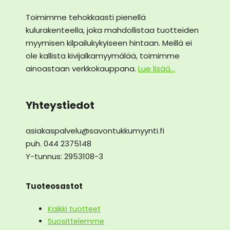
Toimimme tehokkaasti pienellä
kulurakenteella, joka mahdollistaa tuotteiden
myymisen kilpailukykyiseen hintaan. Meillä ei
ole kallista kivijalkamyymälää, toimimme
ainoastaan verkkokauppana.
Lue lisää...
Yhteystiedot
asiakaspalvelu@savontukkumyynti.fi
puh. 044 2375148
Y-tunnus: 2953108-3
Tuoteosastot
Kaikki tuotteet
Suosittelemme